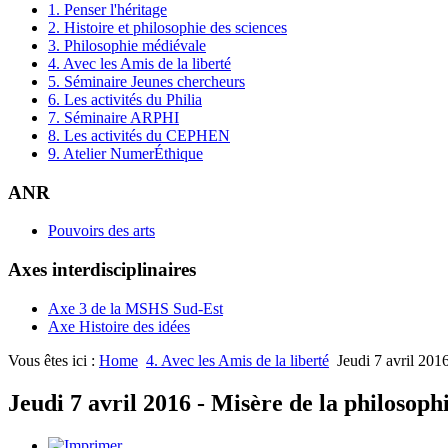
1. Penser l'héritage
2. Histoire et philosophie des sciences
3. Philosophie médiévale
4. Avec les Amis de la liberté
5. Séminaire Jeunes chercheurs
6. Les activités du Philia
7. Séminaire ARPHI
8. Les activités du CEPHEN
9. Atelier NumerÉthique
ANR
Pouvoirs des arts
Axes interdisciplinaires
Axe 3 de la MSHS Sud-Est
Axe Histoire des idées
Vous êtes ici :
Home
4. Avec les Amis de la liberté
Jeudi 7 avril 201
Jeudi 7 avril 2016 - Misère de la philosophi