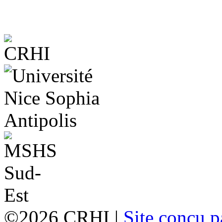
©2026 CRHI |
Site conçu p