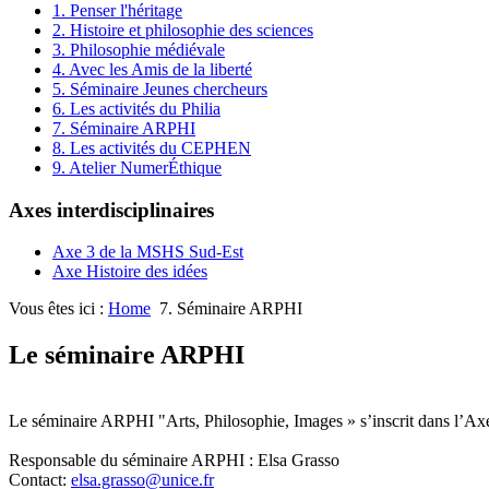
1. Penser l'héritage
2. Histoire et philosophie des sciences
3. Philosophie médiévale
4. Avec les Amis de la liberté
5. Séminaire Jeunes chercheurs
6. Les activités du Philia
7. Séminaire ARPHI
8. Les activités du CEPHEN
9. Atelier NumerÉthique
Axes interdisciplinaires
Axe 3 de la MSHS Sud-Est
Axe Histoire des idées
Vous êtes ici :
Home
7. Séminaire ARPHI
Le séminaire ARPHI
Le séminaire ARPHI "Arts, Philosophie, Images » s’inscrit dans l’Axe
Responsable du séminaire ARPHI : Elsa Grasso
Contact:
elsa.grasso@unice.fr